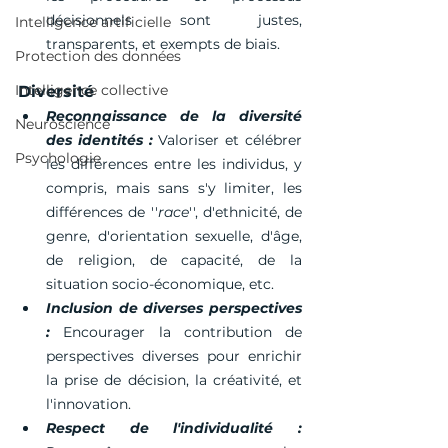
décisionnels sont justes, 
Intelligence artificielle
transparents, et exempts de biais.
Protection des données
Intelligence collective
Diversité
Reconnaissance de la diversité 
Neuroscience
des identités :
 Valoriser et célébrer 
Psychologie
les différences entre les individus, y 
compris, mais sans s'y limiter, les 
différences de ''
race
'', d'ethnicité, de 
genre, d'orientation sexuelle, d'âge, 
de religion, de capacité, de la 
situation socio-économique, etc.
Inclusion de diverses perspectives 
:
 Encourager la contribution de 
perspectives diverses pour enrichir 
la prise de décision, la créativité, et 
l'innovation.
Respect de l'individualité :