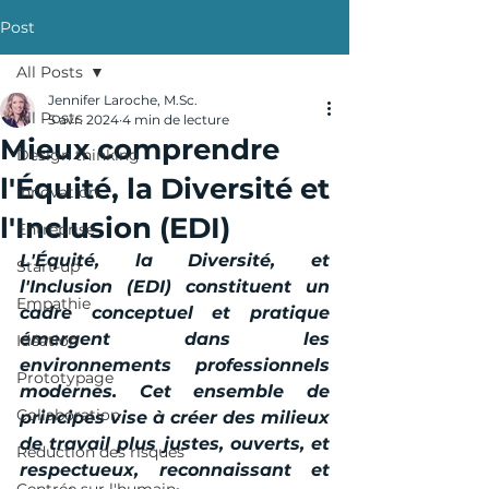
Post
All Posts
Jennifer Laroche, M.Sc.
All Posts
5 avr. 2024
4 min de lecture
Mieux comprendre
Design thinking
l'Équité, la Diversité et
Innovation
l'Inclusion (EDI)
Entreprise
L'Équité, la Diversité, et 
Start-up
l'Inclusion (EDI) constituent un 
Empathie
cadre conceptuel et pratique 
émergent dans les 
Idéation
environnements professionnels 
Prototypage
modernes. Cet ensemble de 
Collaboration
principes vise à créer des milieux 
de travail plus justes, ouverts, et 
Réduction des risques
respectueux, reconnaissant et 