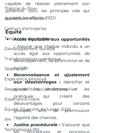
capable de réaliser pleinement son 
Théorie du flow
potentiel. Voici les principes clés qui 
guident les efforts d'EDI:
Autodétermination
Gestion d'entreprise
Équité
Tendances émergentes
Accès équitable aux opportunités 
:
 Assurer que chaque individu a un 
Développement durable
accès égal aux opportunités de 
Transformation numérique
développement, de promotion et de 
succès.
Télétravail
Reconnaissance et ajustement 
Expérience employé
aux désavantages :
 Identifier et 
Responsabilité sociale d'entreprise
ajuster les structures et les 
pratiques qui créent des 
Expérience client
désavantages pour certains 
Équité, Diversité, Inclusion (EDI)
groupes, afin de promouvoir 
l'égalité des chances.
RH
Justice procédurale :
 S'assurer que 
Technologies RH
les procédures et processus 