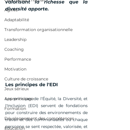
Centrée sur l'humain
valorisant la richesse que la 
diversité apporte.
Agilité
Adaptabilité
Transformation organisationnelle
Leadership
Coaching
Performance
Motivation
Culture de croissance
Les principes de l'EDI
Jeux sérieux
Apprentissage
Les principes de l'Équité, la Diversité, et 
l'Inclusion (EDI) servent de fondations 
Formation
pour construire des environnements de 
Développement des compétences
travail et des communautés où chaque 
personne se sent respectée, valorisée, et 
Éducation