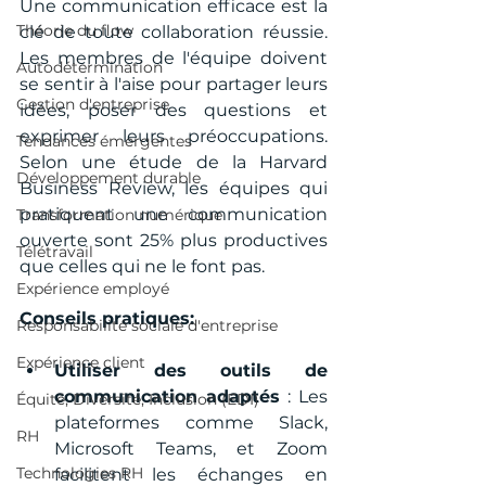
Une communication efficace est la 
Théorie du flow
clé de toute collaboration réussie. 
Les membres de l'équipe doivent 
Autodétermination
se sentir à l'aise pour partager leurs 
Gestion d'entreprise
idées, poser des questions et 
exprimer leurs préoccupations. 
Tendances émergentes
Selon une étude de la Harvard 
Développement durable
Business Review, les équipes qui 
pratiquent une communication 
Transformation numérique
ouverte sont 25% plus productives 
Télétravail
que celles qui ne le font pas.
Expérience employé
Conseils pratiques:
Responsabilité sociale d'entreprise
Expérience client
Utiliser des outils de 
communication adaptés
 : Les 
Équité, Diversité, Inclusion (EDI)
plateformes comme Slack, 
RH
Microsoft Teams, et Zoom 
Technologies RH
facilitent les échanges en 