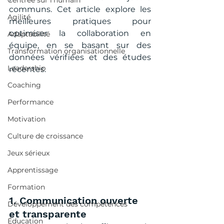
Centrée sur l'humain
communs. Cet article explore les 
Agilité
meilleures pratiques pour 
optimiser la collaboration en 
Adaptabilité
équipe, en se basant sur des 
Transformation organisationnelle
données vérifiées et des études 
Leadership
récentes.
Coaching
Performance
Motivation
Culture de croissance
Jeux sérieux
Apprentissage
Formation
1. Communication ouverte 
Développement des compétences
et transparente
Éducation