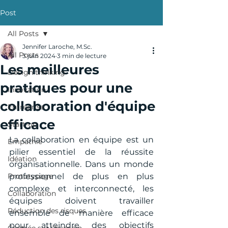
Post
All Posts
Jennifer Laroche, M.Sc.
All Posts
3 juin 2024
3 min de lecture
Les meilleures
Design thinking
pratiques pour une
Innovation
collaboration d'équipe
Entreprise
efficace
Start-up
La collaboration en équipe est un 
Empathie
pilier essentiel de la réussite 
Idéation
organisationnelle. Dans un monde 
Prototypage
professionnel de plus en plus 
complexe et interconnecté, les 
Collaboration
équipes doivent travailler 
Réduction des risques
ensemble de manière efficace 
pour atteindre des objectifs 