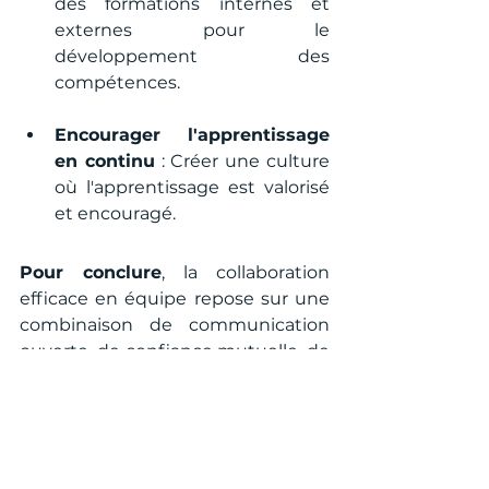
des formations internes et 
externes pour le 
développement des 
compétences.
Encourager l'apprentissage 
en continu
 : Créer une culture 
où l'apprentissage est valorisé 
et encouragé.
Pour conclure
, la collaboration 
efficace en équipe repose sur une 
combinaison de communication 
ouverte, de confiance mutuelle, de 
clarté des rôles, de diversité, de 
technologie et de développement 
continu. En mettant en œuvre ces 
meilleures pratiques, les équipes 
peuvent non seulement améliorer 